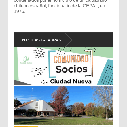
condenados por el homicidio de un ciudadano
chileno español, funcionario de la CEPAL, en
1976.
EN POCAS PALABRAS
L