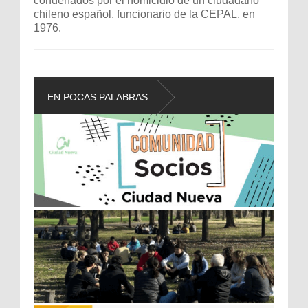
condenados por el homicidio de un ciudadano
chileno español, funcionario de la CEPAL, en
1976.
EN POCAS PALABRAS
L