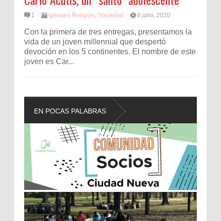
1
Iglesia y Religión
,
Sociedad
8 julio, 2020
Con la primera de tres entregas, presentamos la
vida de un joven millennial que despertó
devoción en los 5 continentes. El nombre de este
joven es Car...
EN POCAS PALABRAS
L