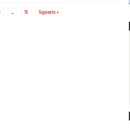
5
…
16
Siguiente »