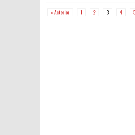
« Anterior
1
2
3
4